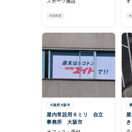
スポーツ施設
オ
#高輝度
#
大阪府大阪市
屋内常設用６ミリ 自立
屋
事務所 大阪市
き
オフィス・受付
店