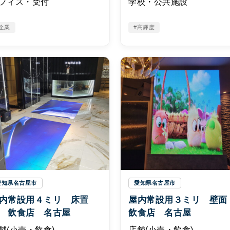
フィス・受付
学校・公共施設
企業
#高輝度
愛知県名古屋市
愛知県名古屋市
内常設用４ミリ 床置
屋内常設用３ミリ 壁
 飲食店 名古屋
飲食店 名古屋
舗(小売・飲食)
店舗(小売・飲食)