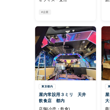
#企業
東京都内
屋内常設用３ミリ 天井
屋
飲食店 都内
大
店舗(小売・飲食)
商