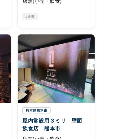
店舗(小売・飲食)
#企業
熊本県熊本市
面
屋内常設用３ミリ 壁面
飲食店 熊本市
店舗(小売・飲食)