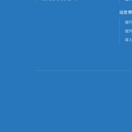
設置費
屋
屋
導