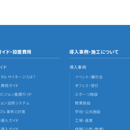
ガイド・設置費用
導入事例・施工について
イド
導入事例
ジタルサイネージとは？
イベント・展示会
入費用ガイド
オフィス・受付
Dビジョン基礎ガイド
スポーツ施設
ジョン活用システム
商業施設
ラブル事例と対策
学校・公共施設
内導入ガイド
工場・倉庫
外導入ガイド
店舗（小売・飲食）