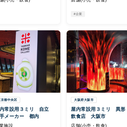
#企業
東京都中央区
大阪府大阪市
内常設用３ミリ 自立
屋内常設用３ミリ 異
手メーカー 都内
飲食店 大阪市
業施設
店舗(小売・飲食)