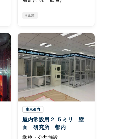
#企業
東京都内
形
屋内常設用２.５ミリ 壁
面 研究所 都内
学校・公共施設