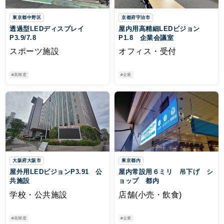
東京都中野区
京都府宇治市
透過型LEDディスプレイ
屋内用高精細LEDビジョン
P3.9/7.8
P1.8 企業会議室
スポーツ施設
オフィス・受付
#高輝度
#企業
大阪府大阪市
東京都内
屋外用LEDビジョンP3.91 公
屋内常設用６ミリ 吊下げ シ
共施設
ョップ 都内
学校・公共施設
店舗(小売・飲食)
#高輝度
#企業