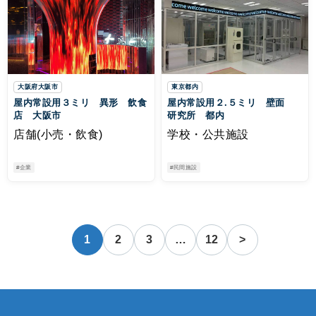
大阪府大阪市
東京都内
屋内常設用３ミリ 異形 飲食
屋内常設用２.５ミリ 壁面
店 大阪市
研究所 都内
店舗(小売・飲食)
学校・公共施設
#企業
#民間施設
1
2
3
…
12
>