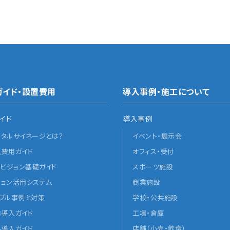
ガイド・設置費用
導入事例・施工について
イド
導入事例
ジタルサイネージとは？
イベント・展示会
入費用ガイド
オフィス・受付
Dビジョン基礎ガイド
スポーツ施設
ジョン活用システム
商業施設
ラブル事例と対策
学校・公共施設
内導入ガイド
工場・倉庫
外導入ガイド
店舗（小売・飲食）