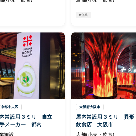
#企業
東京都中央区
大阪府大阪市
内常設用３ミリ 自立
屋内常設用３ミリ 異
手メーカー 都内
飲食店 大阪市
業施設
店舗(小売・飲食)