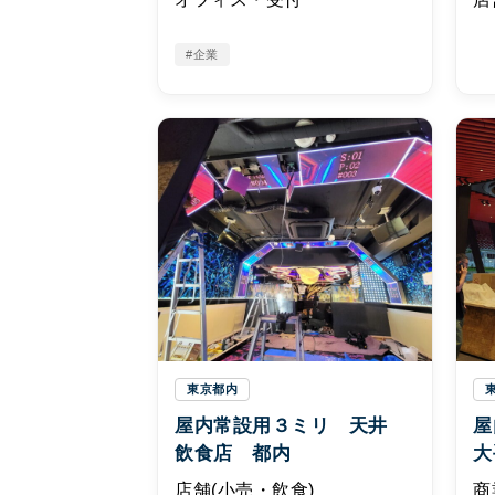
#企業
東京都内
屋内常設用３ミリ 天井
屋
飲食店 都内
大
店舗(小売・飲食)
商