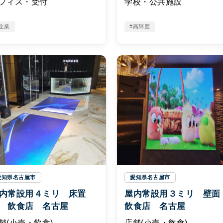
フィス・受付
学校・公共施設
企業
#高輝度
愛知県名古屋市
愛知県名古屋市
内常設用４ミリ 床置
屋内常設用３ミリ 壁
 飲食店 名古屋
飲食店 名古屋
舗(小売・飲食)
店舗(小売・飲食)