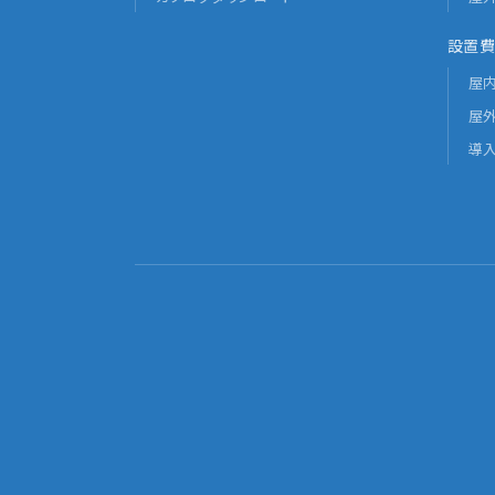
設置費
屋
屋
導