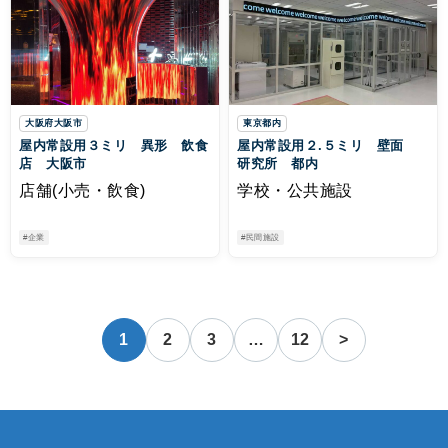
大阪府大阪市
東京都内
屋内常設用３ミリ 異形 飲食
屋内常設用２.５ミリ 壁面
店 大阪市
研究所 都内
店舗(小売・飲食)
学校・公共施設
#企業
#民間施設
1
2
3
…
12
>