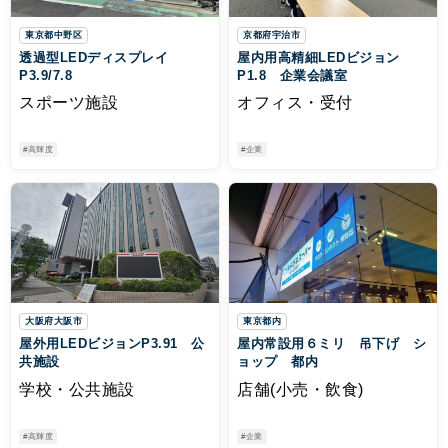
東京都中野区
京都府宇治市
透過型LEDディスプレイ
屋内用高精細LEDビジョン
P3.9/7.8
P1.8 企業会議室
スポーツ施設
オフィス・受付
#高輝度
#企業
大阪府大阪市
東京都内
屋外用LEDビジョンP3.91 公
屋内常設用６ミリ 吊下げ シ
共施設
ョップ 都内
学校・公共施設
店舗(小売・飲食)
#高輝度
#企業