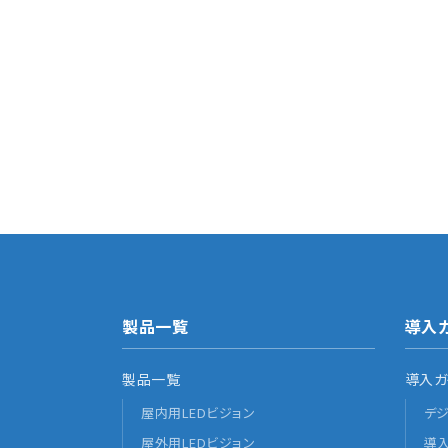
お電話でのお問い合わせ
06-6476-7699
営業時間(平日)9:00〜18:00
製品一覧
導入
製品一覧
導入ガ
屋内用LEDビジョン
デ
屋外用LEDビジョン
導