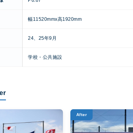
様
P6.67
幅11520mmx高1920mm
24、25年9月
学校・公共施設
er
After