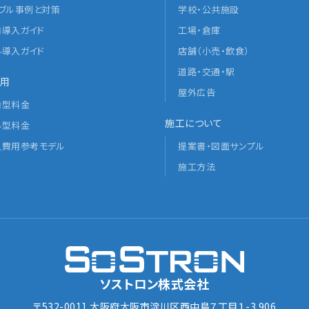
ラブル事例と対策
学校・公共施設
内導入ガイド
工場・倉庫
外導入ガイド
店舗（小売・飲食）
道路・交通・駅
用
屋外広告
内型料金
施工について
外型料金
入費用参考モデル
提案書・図面サンプル
施工方法
ソストロン株式会社
〒532-0011 大阪府大阪市淀川区西中島７丁目１-3 906