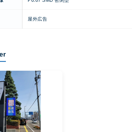
様
P6.67 SMD 密閉型
屋外広告
er