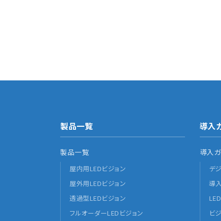
06-6476-7699
営業時間(平日)9:00〜18:00
製品一覧
導入
製品一覧
導入ガ
屋内用LEDビジョン
デ
屋外用LEDビジョン
導
透過型LEDビジョン
LE
フルオーダーLEDビジョン
ビ