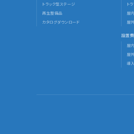
トラック型ステージ
ト
再生整備品
屋
カタログダウンロード
屋
設置費
屋
屋
導