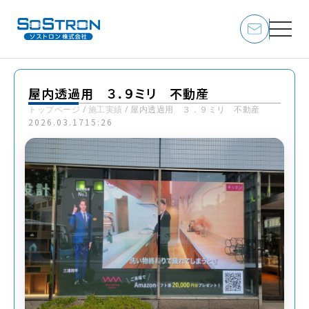
屋内透過用 ３．９ミリ 不動産
トップページ
/
施工実績
/
屋内透過用 ３．９ミリ 不動産
2026.03.17
15:26