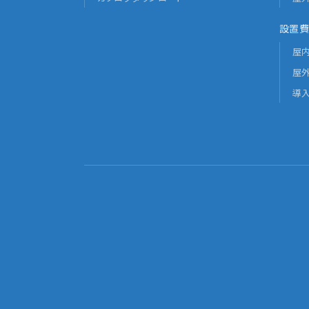
設置費
屋
屋
導