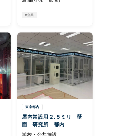
#企業
東京都内
形
屋内常設用２.５ミリ 壁
面 研究所 都内
学校・公共施設