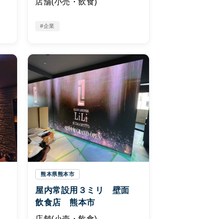
店舗(小売・飲食)
#企業
熊本県熊本市
面
屋内常設用３ミリ 壁面
飲食店 熊本市
店舗(小売・飲食)