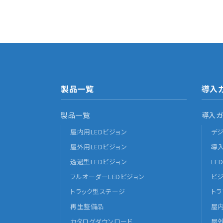
製品一覧
導入
製品一覧
導入ガ
屋内用LEDビジョン
デ
屋外用LEDビジョン
導
透過型LEDビジョン
LE
フルオーダーLEDビジョン
ビ
トラック型ステージ
ト
再生整備品
屋
カタログダウンロード
屋