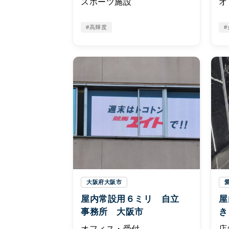
スポーツ施設
オ
#高輝度
#
大阪府大阪市
屋内常設用６ミリ 自立
屋
事務所 大阪市
き
オフィス・受付
店