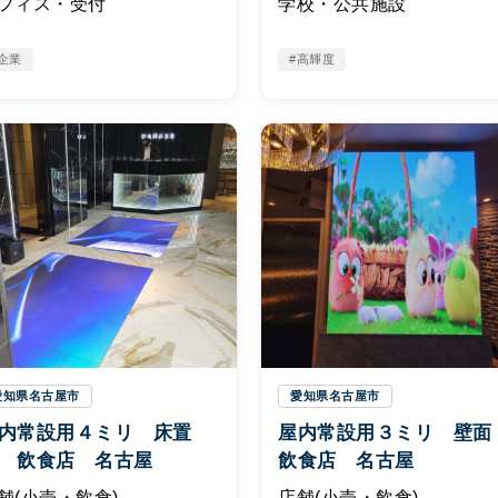
フィス・受付
学校・公共施設
企業
#高輝度
愛知県名古屋市
愛知県名古屋市
内常設用４ミリ 床置
屋内常設用３ミリ 壁
 飲食店 名古屋
飲食店 名古屋
舗(小売・飲食)
店舗(小売・飲食)