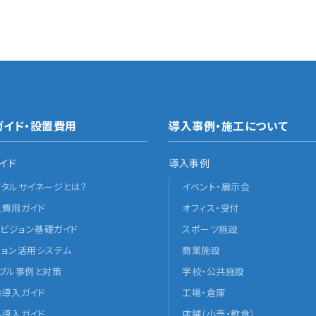
ガイド・設置費用
導入事例・施工について
イド
導入事例
ジタルサイネージとは？
イベント・展示会
入費用ガイド
オフィス・受付
Dビジョン基礎ガイド
スポーツ施設
ジョン活用システム
商業施設
ラブル事例と対策
学校・公共施設
内導入ガイド
工場・倉庫
外導入ガイド
店舗（小売・飲食）