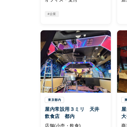
#企業
東京都内
屋内常設用３ミリ 天井
屋
飲食店 都内
大
店舗(小売・飲食)
商