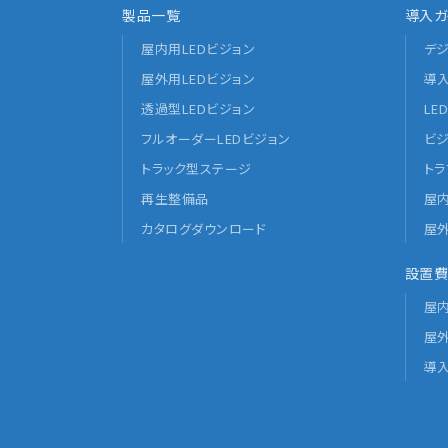
製品一覧
導入ガ
屋内用LEDビジョン
デ
屋外用LEDビジョン
導
透過型LEDビジョン
LE
フルオーダーLEDビジョン
ビ
トラック型ステージ
ト
再生整備品
屋
カタログダウンロード
屋
設置費
屋
屋
導