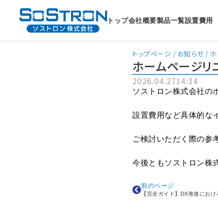
トップ
会社概要
製品一覧
設置費用
トップページ
/
お知らせ
/
ホ
ホームページリ
2026.04.27
14:34
ソストロン株式会社のホ
設置費用など具体的な
ご検討いただく際の参
今後ともソストロン株
前のページ