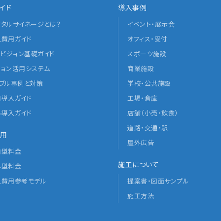
イド
導入事例
ジタルサイネージとは？
イベント・展示会
入費用ガイド
オフィス・受付
Dビジョン基礎ガイド
スポーツ施設
ジョン活用システム
商業施設
ラブル事例と対策
学校・公共施設
内導入ガイド
工場・倉庫
外導入ガイド
店舗（小売・飲食）
道路・交通・駅
用
屋外広告
内型料金
施工について
外型料金
入費用参考モデル
提案書・図面サンプル
施工方法